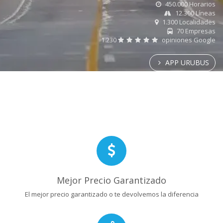
450.000 Horarios
12.300 Líneas
1.300 Localidades
70 Empresas
1.230
opiniones Google
APP URUBUS
Mejor Precio Garantizado
El mejor precio garantizado o te devolvemos la diferencia