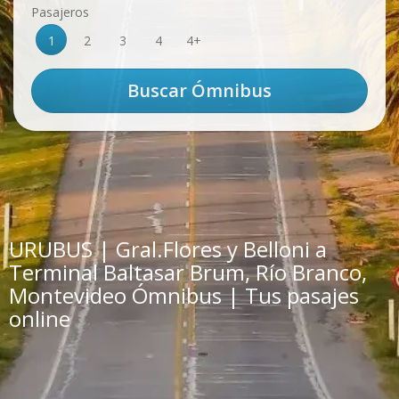
Pasajeros
1
2
3
4
4+
URUBUS | Gral.Flores y Belloni a
Terminal Baltasar Brum, Río Branco,
Montevideo Ómnibus | Tus pasajes
online