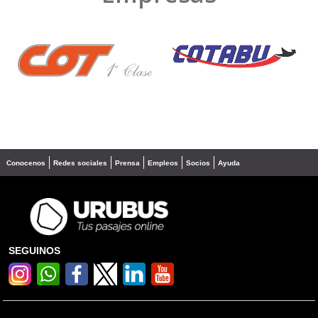
❮
❯
Conocenos
Redes sociales
Prensa
Empleos
Socios
Ayuda
SEGUINOS