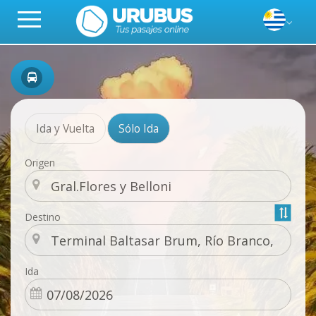
Ida y Vuelta
Sólo Ida
Origen
Destino
Ida