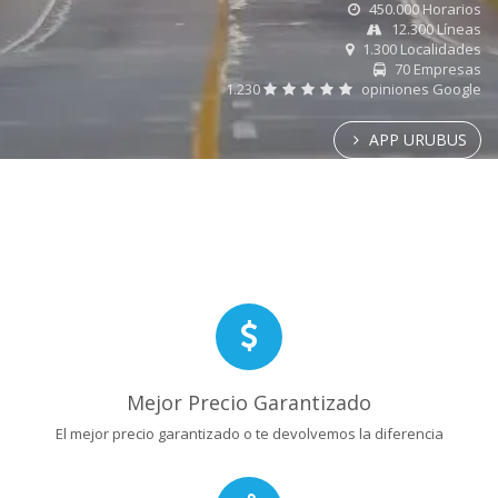
450.000 Horarios
12.300 Líneas
1.300 Localidades
70 Empresas
1.230
opiniones Google
APP URUBUS
Mejor Precio Garantizado
El mejor precio garantizado o te devolvemos la diferencia