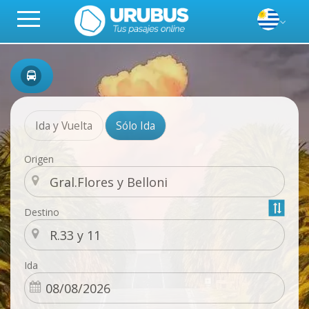
Ida y Vuelta
Sólo Ida
Origen
Destino
Ida