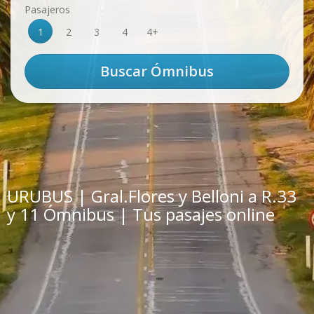
Pasajeros
1
2
3
4
4+
URUBUS | Gral.Flores y Belloni a R.33
y 11 Ómnibus | Tus pasajes online