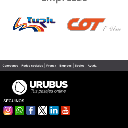
❮
❯
Conocenos
Redes sociales
Prensa
Empleos
Socios
Ayuda
SEGUINOS