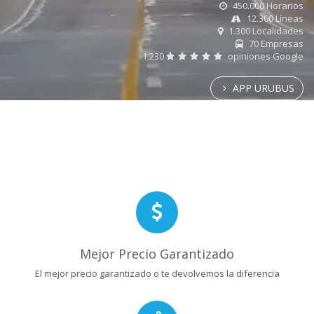
450.000 Horarios
12.300 Líneas
1.300 Localidades
70 Empresas
1.230
opiniones Google
APP URUBUS
Mejor Precio Garantizado
El mejor precio garantizado o te devolvemos la diferencia