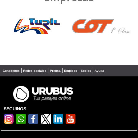
❮
❯
Conocenos
Redes sociales
Prensa
Empleos
Socios
Ayuda
SEGUINOS