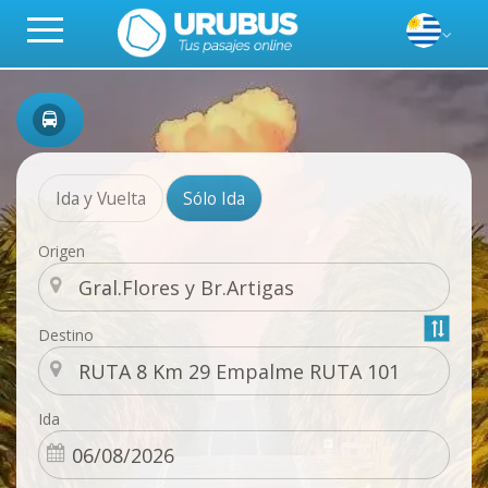
Ida y Vuelta
Sólo Ida
Origen
Destino
Ida