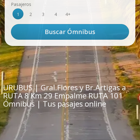
Pasajeros
1
2
3
4
4+
URUBUS | Gral.Flores y Br.Artigas a
RUTA 8 Km 29 Empalme RUTA 101
Ómnibus | Tus pasajes online