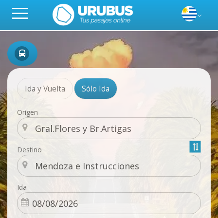
Ida y Vuelta
Sólo Ida
Origen
Destino
Ida