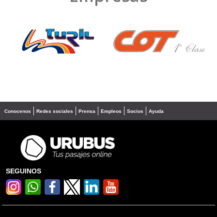
❮
❯
Conocenos
Redes sociales
Prensa
Empleos
Socios
Ayuda
SEGUINOS