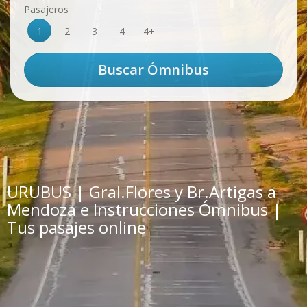
Pasajeros
1
2
3
4
4+
URUBUS | Gral.Flores y Br.Artigas a
Mendoza e Instrucciones Ómnibus |
Tus pasajes online