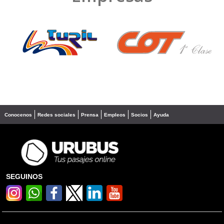
❮
❯
Conocenos
Redes sociales
Prensa
Empleos
Socios
Ayuda
SEGUINOS