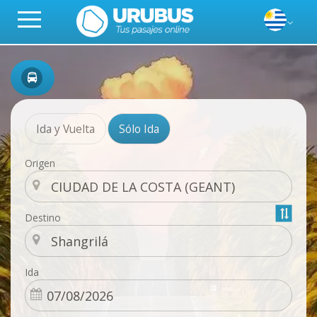
Ida y Vuelta
Sólo Ida
Origen
Destino
Ida