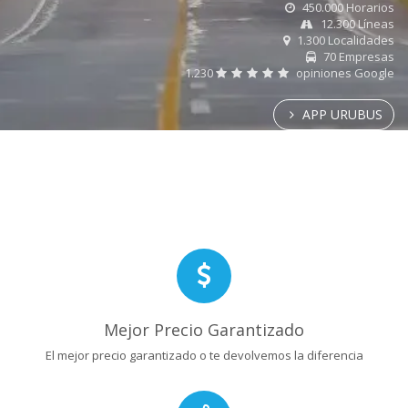
450.000 Horarios
12.300 Líneas
1.300 Localidades
70 Empresas
1.230
opiniones Google
APP URUBUS
Mejor Precio Garantizado
El mejor precio garantizado o te devolvemos la diferencia