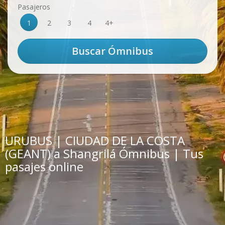
Pasajeros
1
2
3
4
4+
URUBUS | CIUDAD DE LA COSTA
(GEANT) a Shangrilá Ómnibus | Tus
pasajes online