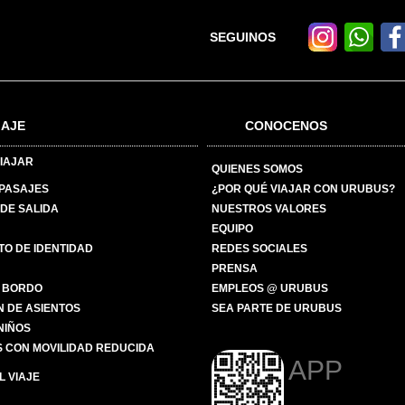
SEGUINOS
IAJE
CONOCENOS
IAJAR
QUIENES SOMOS
 PASAJES
¿POR QUÉ VIAJAR CON URUBUS?
DE SALIDA
NUESTROS VALORES
EQUIPO
O DE IDENTIDAD
REDES SOCIALES
PRENSA
 BORDO
EMPLEOS @ URUBUS
N DE ASIENTOS
SEA PARTE DE URUBUS
 NIÑOS
 CON MOVILIDAD REDUCIDA
APP
 VIAJE