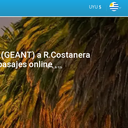
UYU $
(GEANT) a R.Costanera
pasajes online
Tus
online
ómnibus