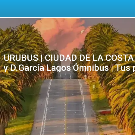
URUBUS | CIUDAD DE LA COSTA 
y D.García Lagos Ómnibus | Tus 