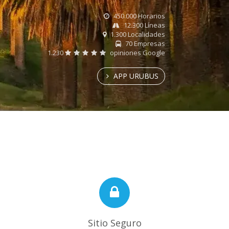
450.000 Horarios
12.300 Líneas
1.300 Localidades
70 Empresas
1.230
opiniones Google
APP URUBUS
Sitio Seguro