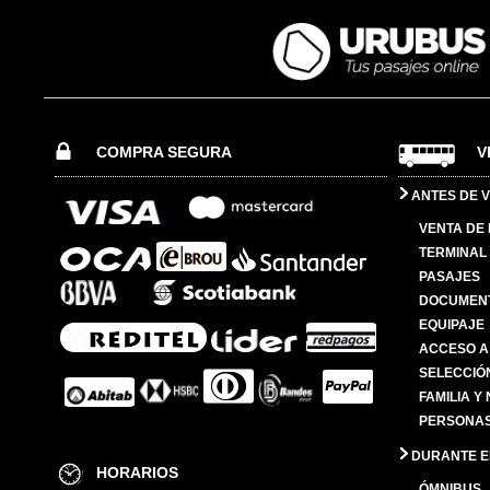
COMPRA SEGURA
V
ANTES DE V
VENTA DE
TERMINAL 
PASAJES
DOCUMENT
EQUIPAJE
ACCESO A
SELECCIÓ
FAMILIA Y
PERSONAS
DURANTE EL
HORARIOS
ÓMNIBUS