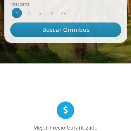
Pasajeros
1
2
3
4
4+
Mejor Precio Garantizado