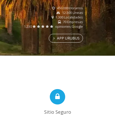
450.000 Horarios
12.300 Líneas
1.300 Localidades
70 Empresas
1.230
opiniones Google
APP URUBUS
Sitio Seguro