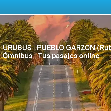
URUBUS | PUEBLO GARZON (Rut
Ómnibus | Tus pasajes online