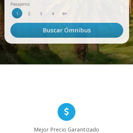
Pasajeros
1
2
3
4
4+
Mejor Precio Garantizado