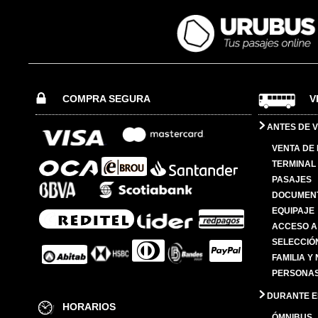
COMPRA SEGURA
V
ANTES DE V
VENTA DE
TERMINAL 
PASAJES
DOCUMENT
EQUIPAJE
ACCESO A
SELECCIÓ
FAMILIA Y
PERSONAS
DURANTE EL
HORARIOS
ÓMNIBUS