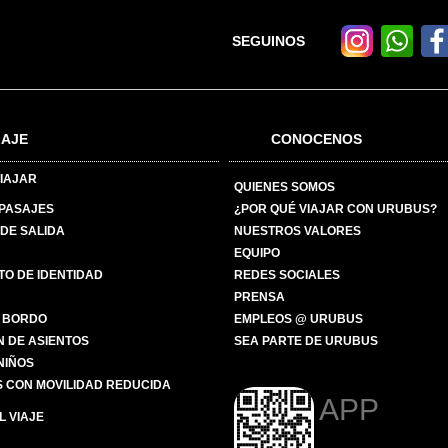
SEGUINOS
IAJE
CONOCENOS
IAJAR
QUIENES SOMOS
 PASAJES
¿POR QUÉ VIAJAR CON URUBUS?
DE SALIDA
NUESTROS VALORES
EQUIPO
O DE IDENTIDAD
REDES SOCIALES
PRENSA
 BORDO
EMPLEOS @ URUBUS
N DE ASIENTOS
SEA PARTE DE URUBUS
 NIÑOS
 CON MOVILIDAD REDUCIDA
APP
 VIAJE