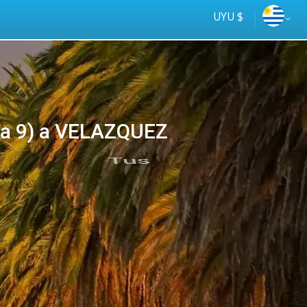
UYU $
a 9) a VELAZQUEZ
Tus
online
ómnibus