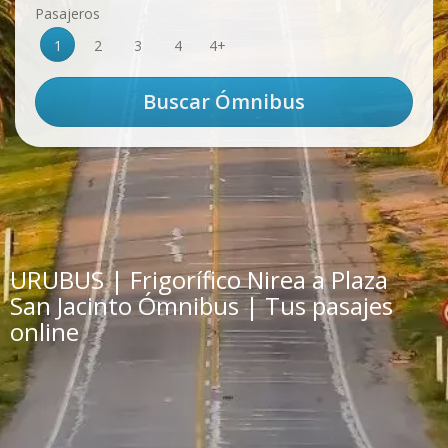
Pasajeros
1
2
3
4
4+
URUBUS | Frigorífico Nirea a Plaza
San Jacinto Ómnibus | Tus pasajes
online