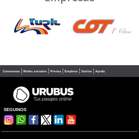
❮
❯
Conocenos
Redes sociales
Prensa
Empleos
Socios
Ayuda
SEGUINOS