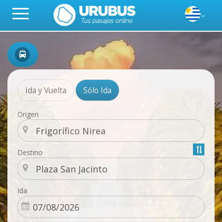
Ida y Vuelta
Sólo Ida
Origen
Destino
Ida