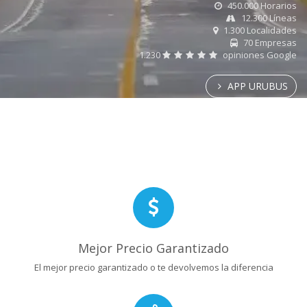
450.000 Horarios
12.300 Líneas
1.300 Localidades
70 Empresas
1.230
opiniones Google
APP URUBUS
Mejor Precio Garantizado
El mejor precio garantizado o te devolvemos la diferencia