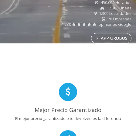
450.000 Horarios
12.300 Líneas
1.300 Localidades
70 Empresas
1.230
opiniones Google
APP URUBUS
Mejor Precio Garantizado
El mejor precio garantizado o te devolvemos la diferencia