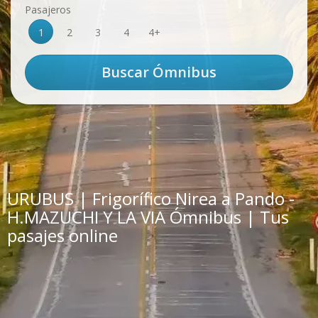
Pasajeros
1
2
3
4
4+
URUBUS | Frigorífico Nirea a Pando -
H.MAZUCHI Y LA VIA Ómnibus | Tus
pasajes online