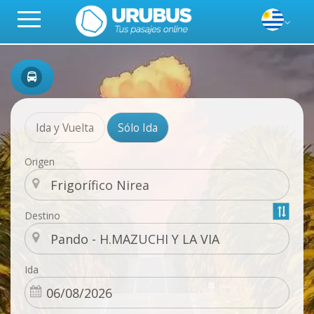
Ida y Vuelta
Sólo Ida
Origen
Destino
Ida