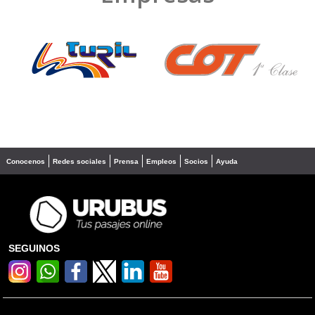
❮
❯
Conocenos
Redes sociales
Prensa
Empleos
Socios
Ayuda
SEGUINOS