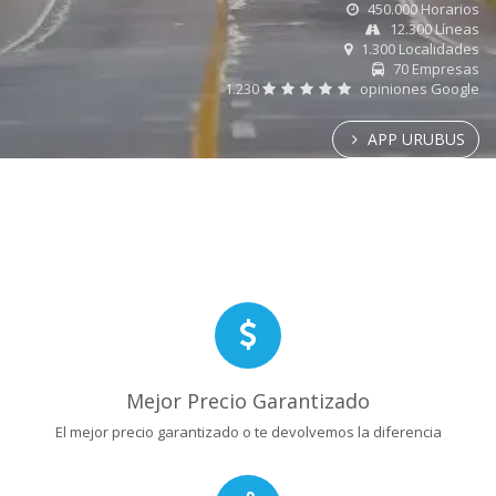
450.000 Horarios
12.300 Líneas
1.300 Localidades
70 Empresas
1.230
opiniones Google
APP URUBUS
Mejor Precio Garantizado
El mejor precio garantizado o te devolvemos la diferencia