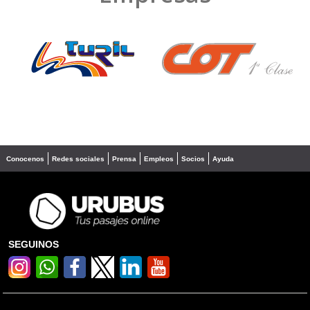
❮
❯
Conocenos
Redes sociales
Prensa
Empleos
Socios
Ayuda
SEGUINOS