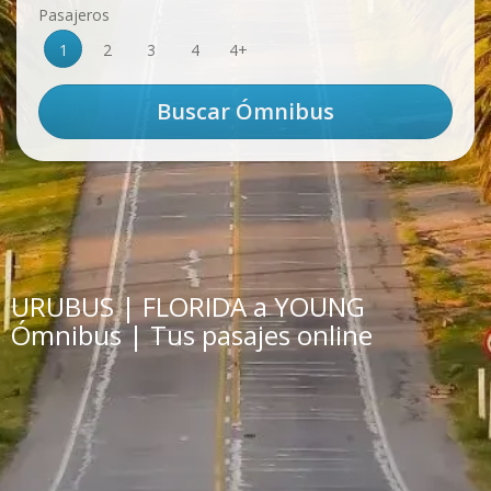
Pasajeros
1
2
3
4
4+
URUBUS | FLORIDA a YOUNG
Ómnibus | Tus pasajes online