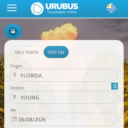
Ida y Vuelta
Sólo Ida
Origen
Destino
Ida