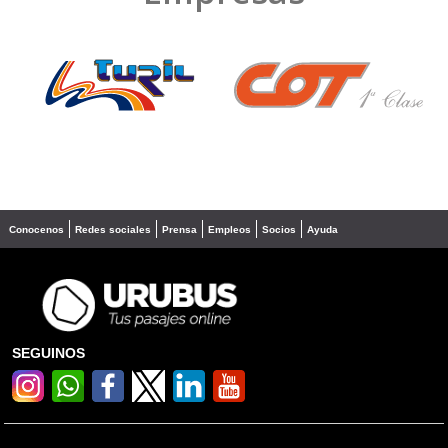
❮
❯
Conocenos
Redes sociales
Prensa
Empleos
Socios
Ayuda
SEGUINOS