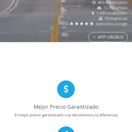
450.000 Horarios
12.300 Líneas
1.300 Localidades
70 Empresas
1.230
opiniones Google
APP URUBUS
Mejor Precio Garantizado
El mejor precio garantizado o te devolvemos la diferencia