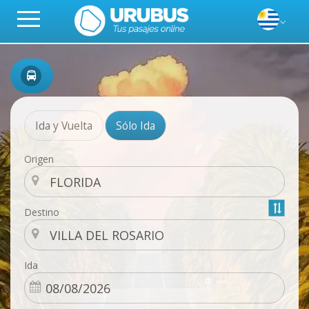
Ida y Vuelta
Sólo Ida
Origen
Destino
Ida