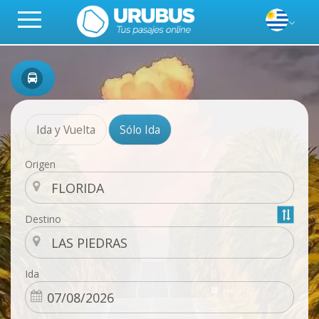
Ida y Vuelta
Sólo Ida
Origen
Destino
Ida