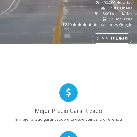
450.000 Horarios
12.300 Líneas
1.300 Localidades
70 Empresas
1.230
opiniones Google
APP URUBUS
Mejor Precio Garantizado
El mejor precio garantizado o te devolvemos la diferencia