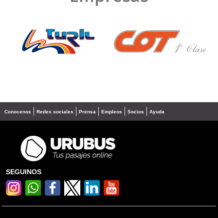
❮
❯
Conocenos
Redes sociales
Prensa
Empleos
Socios
Ayuda
SEGUINOS