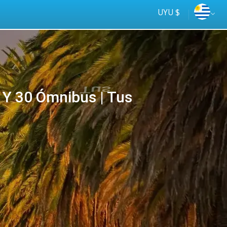
UYU $
Y 30 Ómnibus | Tus
Tus
online
ómnibus