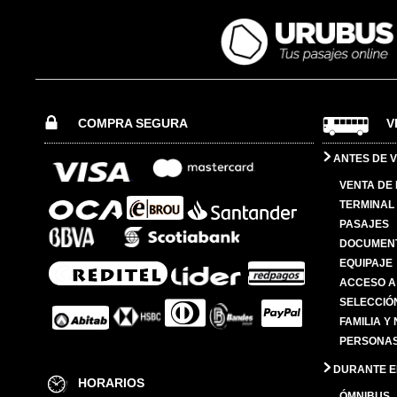
COMPRA SEGURA
V
ANTES DE V
VENTA DE
TERMINAL 
PASAJES
DOCUMENT
EQUIPAJE
ACCESO A
SELECCIÓ
FAMILIA Y
PERSONAS
DURANTE EL
HORARIOS
ÓMNIBUS