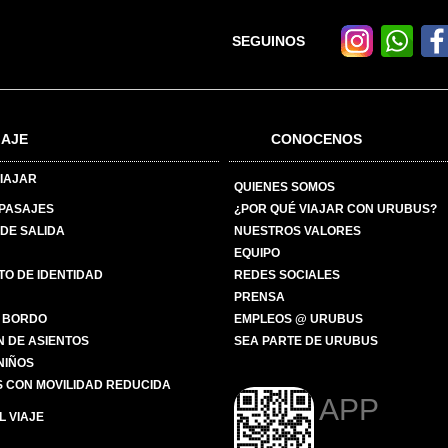
SEGUINOS
IAJE
CONOCENOS
IAJAR
QUIENES SOMOS
 PASAJES
¿POR QUÉ VIAJAR CON URUBUS?
DE SALIDA
NUESTROS VALORES
EQUIPO
O DE IDENTIDAD
REDES SOCIALES
PRENSA
 BORDO
EMPLEOS @ URUBUS
N DE ASIENTOS
SEA PARTE DE URUBUS
 NIÑOS
 CON MOVILIDAD REDUCIDA
APP
 VIAJE