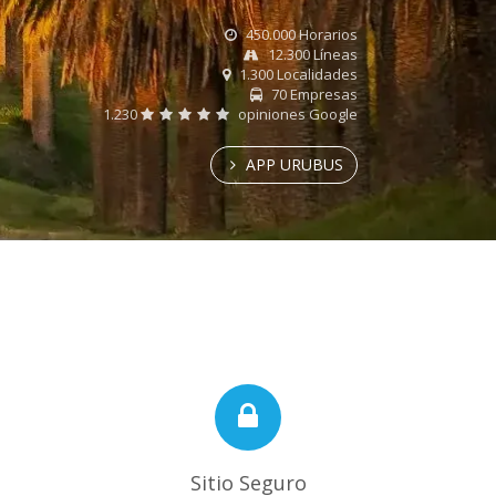
450.000 Horarios
12.300 Líneas
1.300 Localidades
70 Empresas
1.230
opiniones Google
APP URUBUS
Sitio Seguro