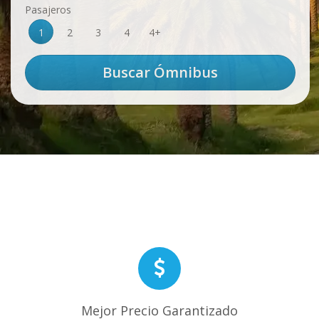
Pasajeros
1
2
3
4
4+
Mejor Precio Garantizado