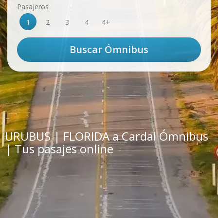
Pasajeros
1
2
3
4
4+
URUBUS | FLORIDA a Cardal Ómnibus
| Tus pasajes online