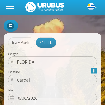
Ida y Vuelta
Sólo Ida
Origen
Destino
Ida