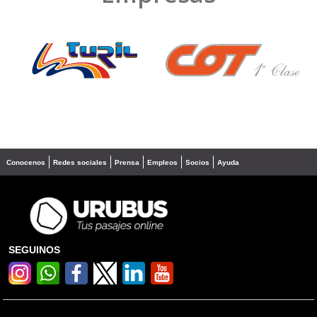
❮
❯
Conocenos
Redes sociales
Prensa
Empleos
Socios
Ayuda
SEGUINOS