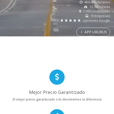
450.000 Horarios
12.300 Líneas
1.300 Localidades
70 Empresas
1.230
opiniones Google
APP URUBUS
Mejor Precio Garantizado
El mejor precio garantizado o te devolvemos la diferencia