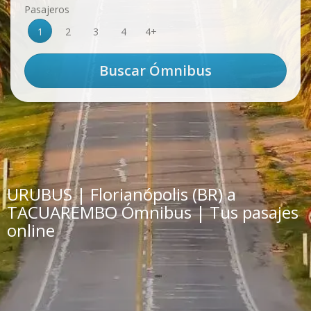
Pasajeros
1
2
3
4
4+
URUBUS | Florianópolis (BR) a
TACUAREMBO Ómnibus | Tus pasajes
online