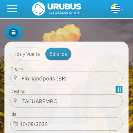
Ida y Vuelta
Sólo Ida
Origen
Destino
Ida