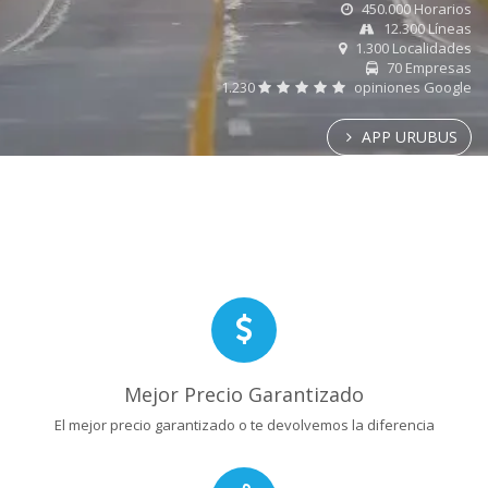
450.000 Horarios
12.300 Líneas
1.300 Localidades
70 Empresas
1.230
opiniones Google
APP URUBUS
Mejor Precio Garantizado
El mejor precio garantizado o te devolvemos la diferencia