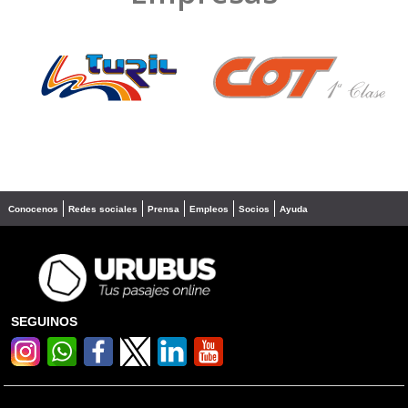
❮
❯
Conocenos
Redes sociales
Prensa
Empleos
Socios
Ayuda
SEGUINOS