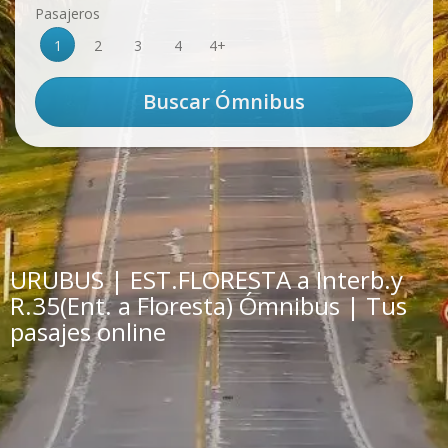
Pasajeros
1
2
3
4
4+
URUBUS | EST.FLORESTA a Interb.y
R.35(Ent. a Floresta) Ómnibus | Tus
pasajes online