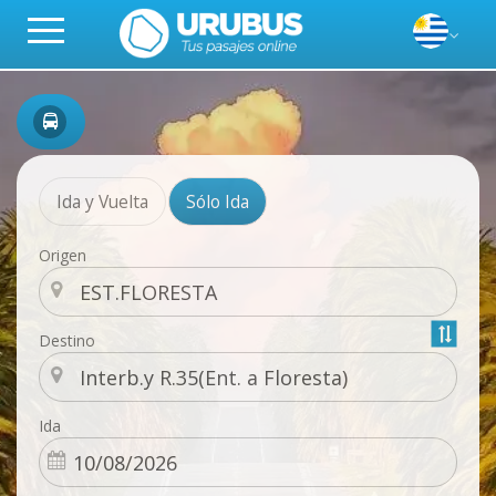
Ida y Vuelta
Sólo Ida
Origen
Destino
Ida