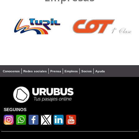
❮
❯
Conocenos
Redes sociales
Prensa
Empleos
Socios
Ayuda
SEGUINOS