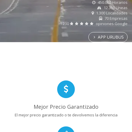
450.000 Horarios
12.300 Líneas
1.300 Localidades
70 Empresas
1.230
opiniones Google
APP URUBUS
Mejor Precio Garantizado
El mejor precio garantizado o te devolvemos la diferencia