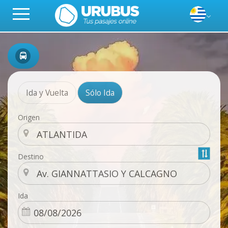
Ida y Vuelta
Sólo Ida
Origen
Destino
Ida