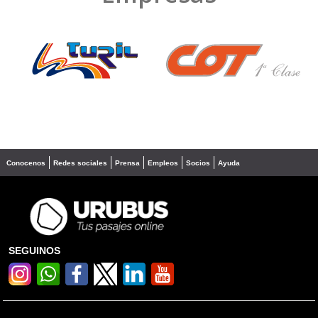
❮
❯
Conocenos
Redes sociales
Prensa
Empleos
Socios
Ayuda
SEGUINOS