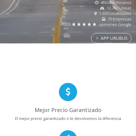
450.000 Horarios
12.300 Líneas
1.300 Localidades
70 Empresas
1.230
opiniones Google
APP URUBUS
Mejor Precio Garantizado
El mejor precio garantizado o te devolvemos la diferencia