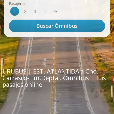
Pasajeros
1
2
3
4
4+
URUBUS | EST. ATLANTIDA a Cno.
Carrasco-Lím.Deptal. Ómnibus | Tus
pasajes online