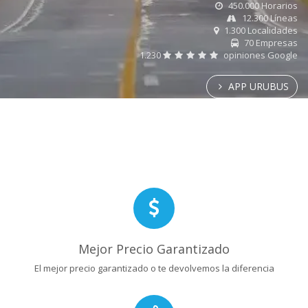
450.000 Horarios
12.300 Líneas
1.300 Localidades
70 Empresas
1.230
opiniones Google
APP URUBUS
Mejor Precio Garantizado
El mejor precio garantizado o te devolvemos la diferencia