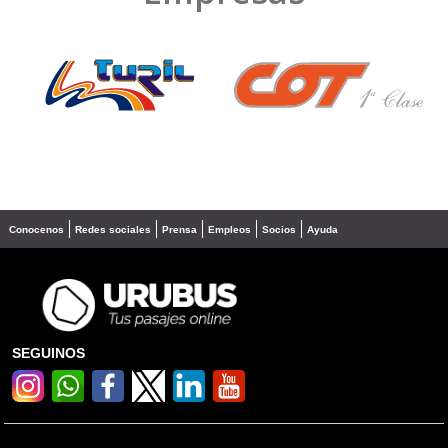
❮
❯
Conocenos
Redes sociales
Prensa
Empleos
Socios
Ayuda
SEGUINOS