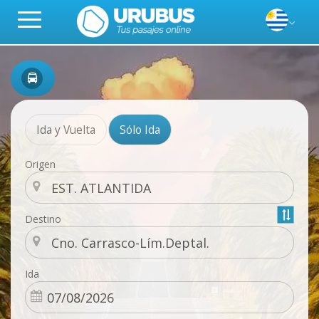
Ida y Vuelta
Sólo Ida
Origen
Destino
Ida