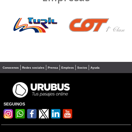
❮
❯
Conocenos
Redes sociales
Prensa
Empleos
Socios
Ayuda
SEGUINOS