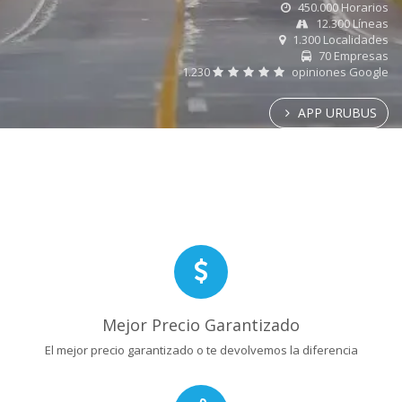
450.000 Horarios
12.300 Líneas
1.300 Localidades
70 Empresas
1.230
opiniones Google
APP URUBUS
Mejor Precio Garantizado
El mejor precio garantizado o te devolvemos la diferencia