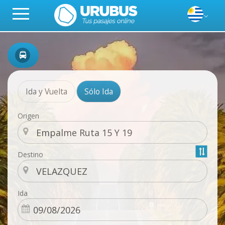
Ida y Vuelta
Sólo Ida
Origen
Destino
Ida