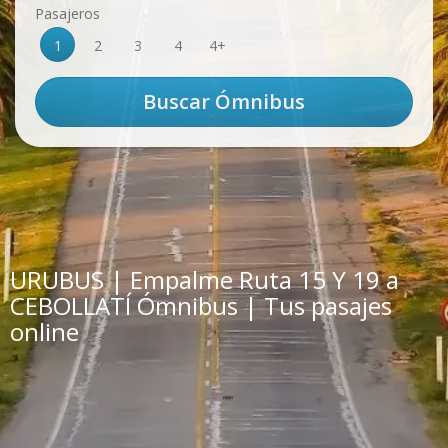
Pasajeros
1
2
3
4
4+
URUBUS | Empalme Ruta 15 Y 19 a
CEBOLLATÍ Ómnibus | Tus pasajes
online