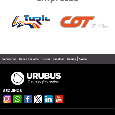
❮
❯
Conocenos
Redes sociales
Prensa
Empleos
Socios
Ayuda
SEGUINOS