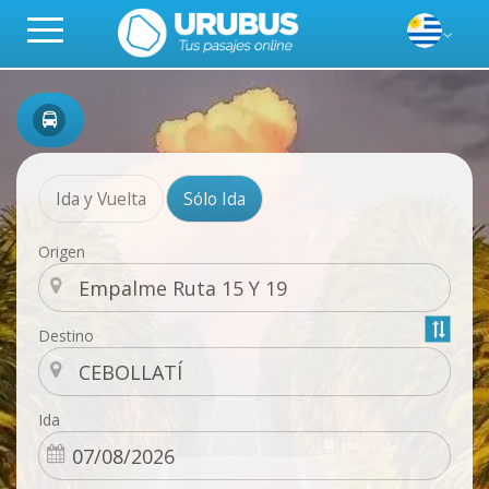
Ida y Vuelta
Sólo Ida
Origen
Destino
Ida