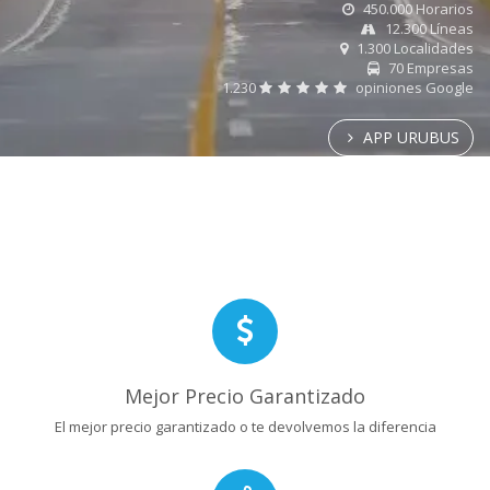
450.000 Horarios
12.300 Líneas
1.300 Localidades
70 Empresas
1.230
opiniones Google
APP URUBUS
Mejor Precio Garantizado
El mejor precio garantizado o te devolvemos la diferencia