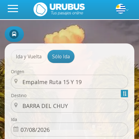
Ida y Vuelta
Sólo Ida
Origen
Destino
Ida