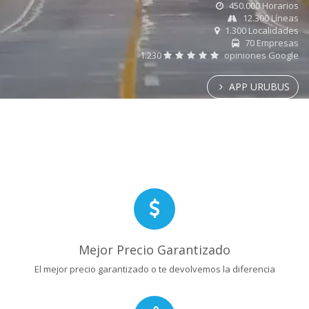
450.000 Horarios
12.300 Líneas
1.300 Localidades
70 Empresas
1.230
opiniones Google
APP URUBUS
Mejor Precio Garantizado
El mejor precio garantizado o te devolvemos la diferencia