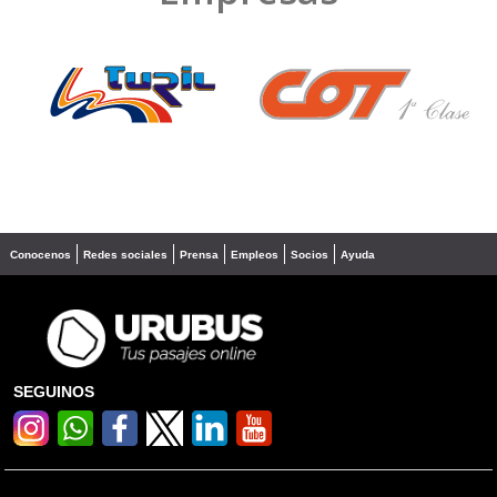
❮
❯
Conocenos
Redes sociales
Prensa
Empleos
Socios
Ayuda
SEGUINOS