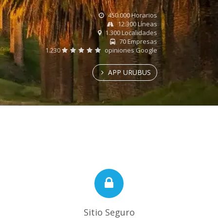
450.000 Horarios
12.300 Líneas
1.300 Localidades
70 Empresas
1.230
opiniones Google
APP URUBUS
Sitio Seguro