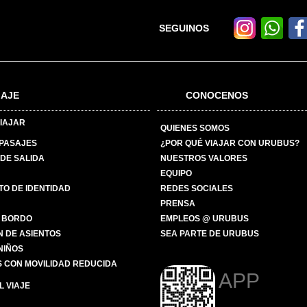
SEGUINOS
IAJE
CONOCENOS
IAJAR
QUIENES SOMOS
 PASAJES
¿POR QUÉ VIAJAR CON URUBUS?
DE SALIDA
NUESTROS VALORES
EQUIPO
O DE IDENTIDAD
REDES SOCIALES
PRENSA
 BORDO
EMPLEOS @ URUBUS
N DE ASIENTOS
SEA PARTE DE URUBUS
 NIÑOS
 CON MOVILIDAD REDUCIDA
APP
 VIAJE