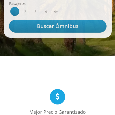
Pasajeros
1
2
3
4
4+
Mejor Precio Garantizado