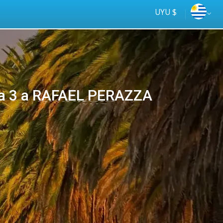
UYU $
ta 3 a RAFAEL PERAZZA
Tus
online
ómnibus