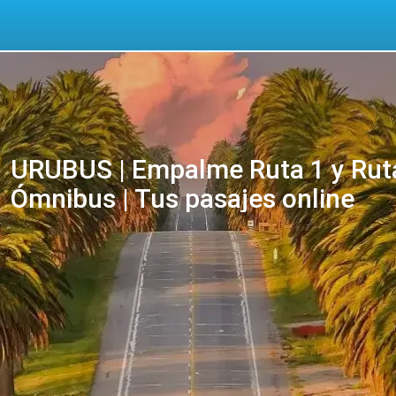
URUBUS | Empalme Ruta 1 y Ru
Ómnibus | Tus pasajes online