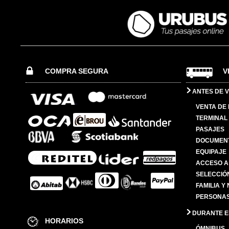
COMPRA SEGURA
V
ANTES DE V
VENTA DE
TERMINAL 
PASAJES
DOCUMENT
EQUIPAJE
ACCESO A
SELECCIÓ
FAMILIA Y
PERSONAS
DURANTE EL
HORARIOS
ÓMNIBUS