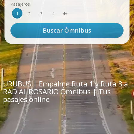
Pasajeros
1
2
3
4
4+
URUBUS | Empalme Ruta 1 y Ruta 3 a
RADIAL ROSARIO Ómnibus | Tus
pasajes online