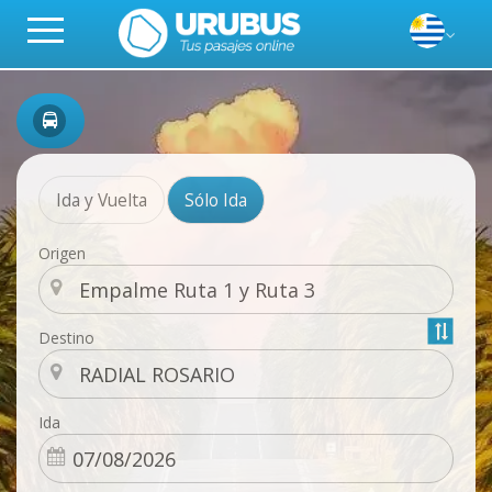
Ida y Vuelta
Sólo Ida
Origen
Destino
Ida