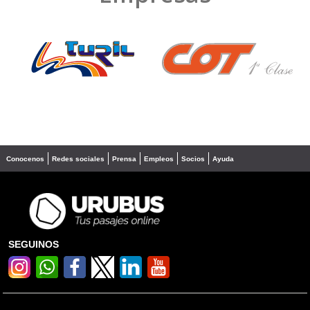
❮
❯
Conocenos
Redes sociales
Prensa
Empleos
Socios
Ayuda
SEGUINOS