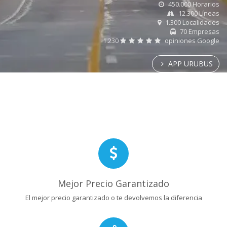
450.000 Horarios
12.300 Líneas
1.300 Localidades
70 Empresas
1.230
opiniones Google
APP URUBUS
Mejor Precio Garantizado
El mejor precio garantizado o te devolvemos la diferencia