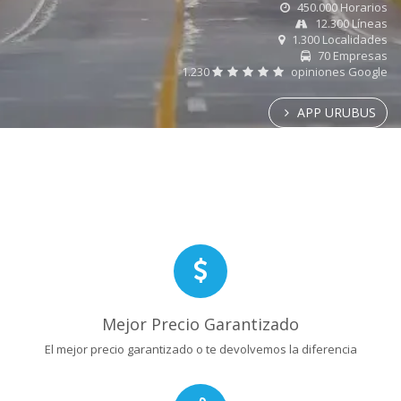
450.000 Horarios
12.300 Líneas
1.300 Localidades
70 Empresas
1.230
opiniones Google
APP URUBUS
Mejor Precio Garantizado
El mejor precio garantizado o te devolvemos la diferencia