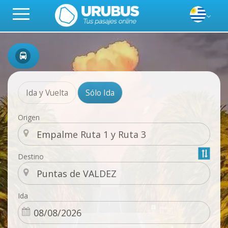
Ida y Vuelta
Sólo Ida
Origen
Destino
Ida