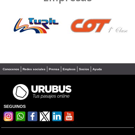
❮
❯
Conocenos
Redes sociales
Prensa
Empleos
Socios
Ayuda
SEGUINOS