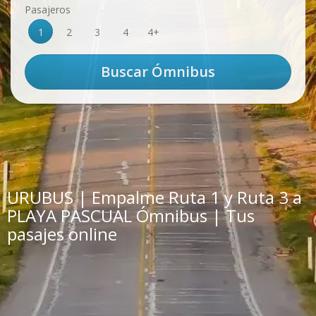
Pasajeros
1
2
3
4
4+
URUBUS | Empalme Ruta 1 y Ruta 3 a
PLAYA PASCUAL Ómnibus | Tus
pasajes online