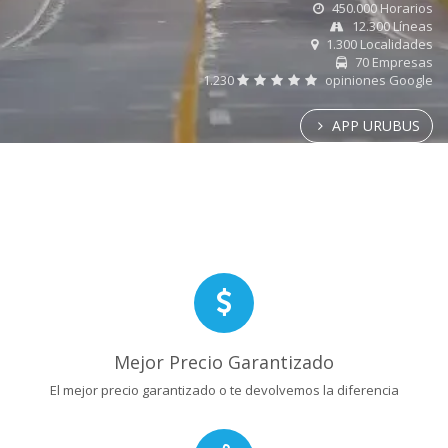
450.000 Horarios
12.300 Líneas
1.300 Localidades
70 Empresas
1.230
opiniones Google
APP URUBUS
Mejor Precio Garantizado
El mejor precio garantizado o te devolvemos la diferencia