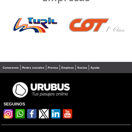
❮
❯
Conocenos
Redes sociales
Prensa
Empleos
Socios
Ayuda
SEGUINOS