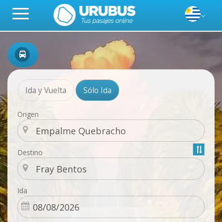
Ida y Vuelta
Sólo Ida
Origen
Destino
Ida