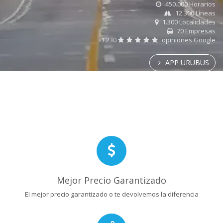
450.000 Horarios
12.300 Líneas
1.300 Localidades
70 Empresas
1.230
opiniones Google
APP URUBUS
Mejor Precio Garantizado
El mejor precio garantizado o te devolvemos la diferencia