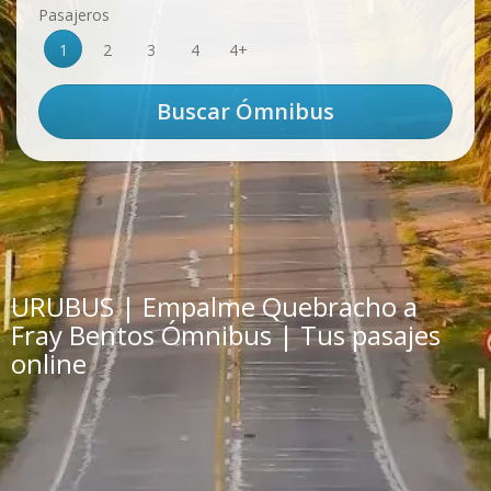
Pasajeros
1
2
3
4
4+
URUBUS | Empalme Quebracho a
Fray Bentos Ómnibus | Tus pasajes
online