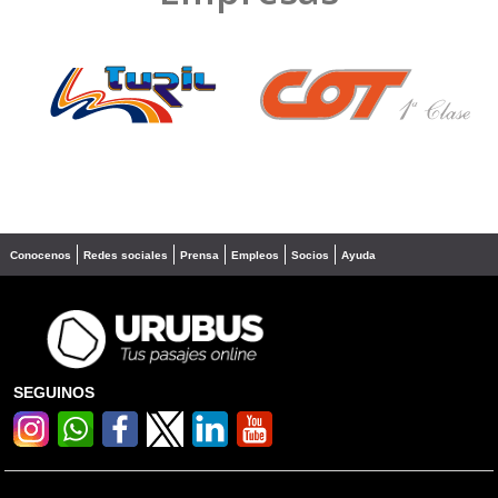
❮
❯
Conocenos
Redes sociales
Prensa
Empleos
Socios
Ayuda
SEGUINOS