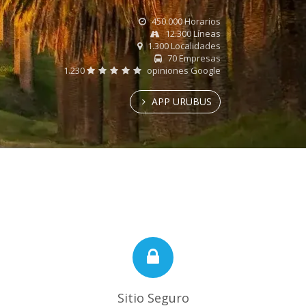
450.000 Horarios
12.300 Líneas
1.300 Localidades
70 Empresas
1.230
opiniones Google
APP URUBUS
Sitio Seguro