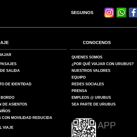
SEGUINOS
IAJE
CONOCENOS
IAJAR
QUIENES SOMOS
 PASAJES
¿POR QUÉ VIAJAR CON URUBUS?
DE SALIDA
NUESTROS VALORES
EQUIPO
O DE IDENTIDAD
REDES SOCIALES
PRENSA
 BORDO
EMPLEOS @ URUBUS
N DE ASIENTOS
SEA PARTE DE URUBUS
 NIÑOS
 CON MOVILIDAD REDUCIDA
APP
 VIAJE