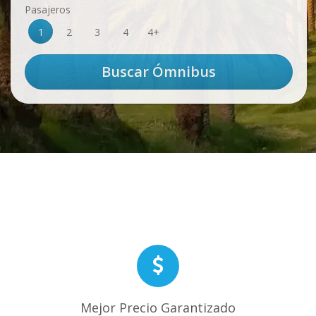
Pasajeros
1
2
3
4
4+
Mejor Precio Garantizado