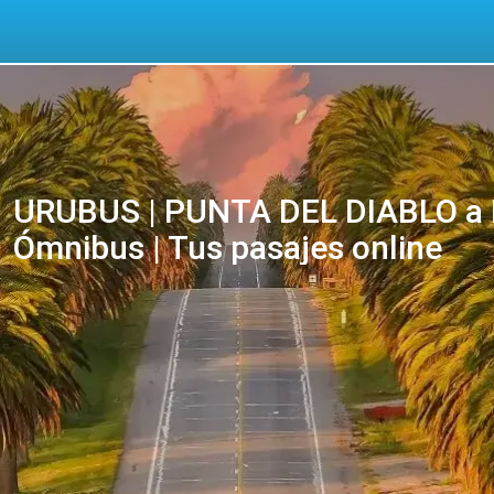
URUBUS | PUNTA DEL DIABLO a
Ómnibus | Tus pasajes online