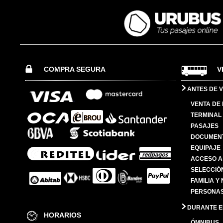
COMPRA SEGURA
V
ANTES DE V
VENTA DE
TERMINAL 
PASAJES
DOCUMENT
EQUIPAJE
ACCESO A
SELECCIÓ
FAMILIA Y
PERSONAS
DURANTE EL
HORARIOS
ÓMNIBUS