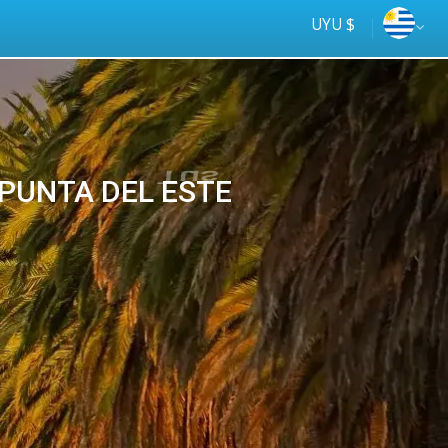
UYU $
 PUNTA DEL ESTE
Tus
online
ómnibus