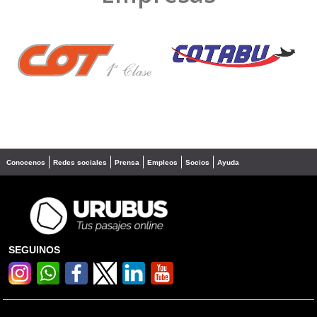
❮
❯
Conocenos
Redes sociales
Prensa
Empleos
Socios
Ayuda
SEGUINOS