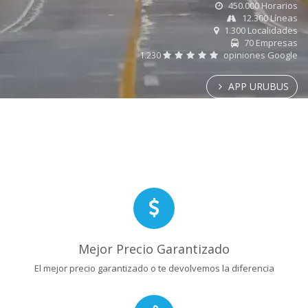
450.000 Horarios
12.300 Líneas
1.300 Localidades
70 Empresas
1.230
opiniones Google
APP URUBUS
Mejor Precio Garantizado
El mejor precio garantizado o te devolvemos la diferencia