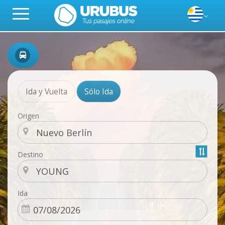
Ida y Vuelta
Sólo Ida
Origen
Destino
Ida