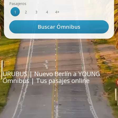
Pasajeros
1
2
3
4
4+
URUBUS | Nuevo Berlín a YOUNG
Ómnibus | Tus pasajes online