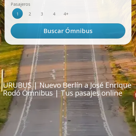
Pasajeros
1
2
3
4
4+
URUBUS | Nuevo Berlín a José Enrique
Rodó Ómnibus | Tus pasajes online