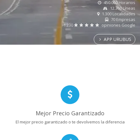
450.000 Horarios
12.300 Líneas
1.300 Localidades
70 Empresas
1.230
opiniones Google
APP URUBUS
Mejor Precio Garantizado
El mejor precio garantizado o te devolvemos la diferencia