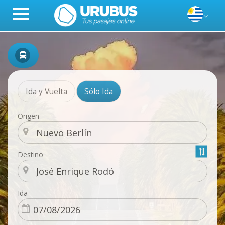
Ida y Vuelta
Sólo Ida
Origen
Destino
Ida