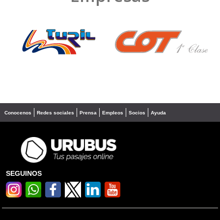
❮
❯
Conocenos
Redes sociales
Prensa
Empleos
Socios
Ayuda
SEGUINOS