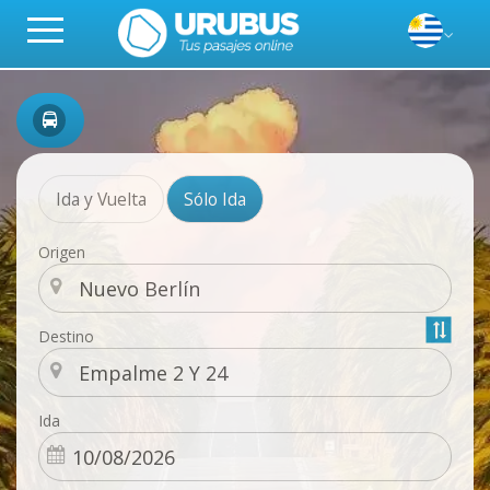
Ida y Vuelta
Sólo Ida
Origen
Destino
Ida