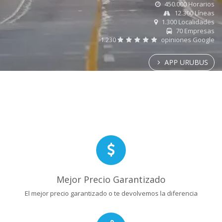
450.000 Horarios
12.300 Líneas
1.300 Localidades
70 Empresas
1.230
opiniones Google
APP URUBUS
Mejor Precio Garantizado
El mejor precio garantizado o te devolvemos la diferencia