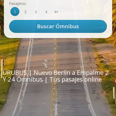
Pasajeros
1
2
3
4
4+
URUBUS | Nuevo Berlín a Empalme 2
Y 24 Ómnibus | Tus pasajes online