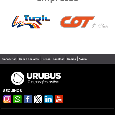
❮
❯
Conocenos
Redes sociales
Prensa
Empleos
Socios
Ayuda
SEGUINOS