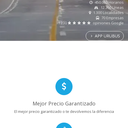
450.000 Horarios
12.300 Líneas
1.300 Localidades
70 Empresas
1.230
opiniones Google
APP URUBUS
Mejor Precio Garantizado
El mejor precio garantizado o te devolvemos la diferencia