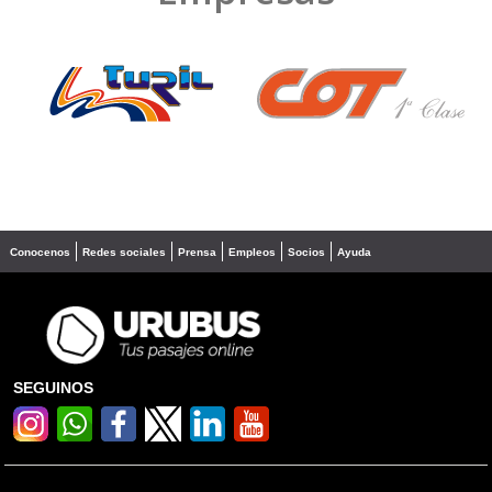
❮
❯
Conocenos
Redes sociales
Prensa
Empleos
Socios
Ayuda
SEGUINOS