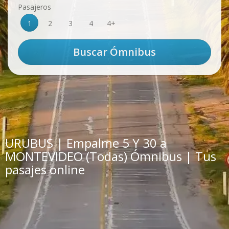
Pasajeros
1
2
3
4
4+
URUBUS | Empalme 5 Y 30 a
MONTEVIDEO (Todas) Ómnibus | Tus
pasajes online