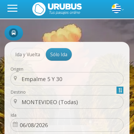
Ida y Vuelta
Sólo Ida
Origen
Destino
Ida