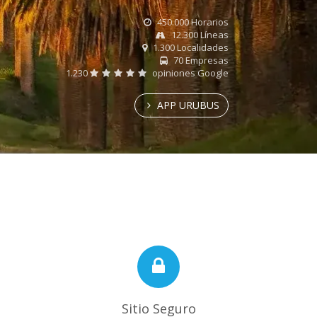
450.000 Horarios
12.300 Líneas
1.300 Localidades
70 Empresas
1.230
opiniones Google
APP URUBUS
Sitio Seguro