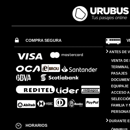
COMPRA SEGURA
V
ANTES DE V
VENTA DE
TERMINAL 
PASAJES
DOCUMENT
EQUIPAJE
ACCESO A
SELECCIÓ
FAMILIA Y
PERSONAS
DURANTE EL
HORARIOS
ÓMNIBUS