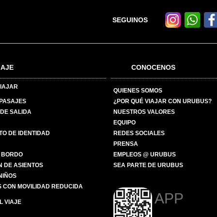
SEGUINOS
IAJE
CONOCENOS
IAJAR
QUIENES SOMOS
 PASAJES
¿POR QUÉ VIAJAR CON URUBUS?
DE SALIDA
NUESTROS VALORES
EQUIPO
O DE IDENTIDAD
REDES SOCIALES
PRENSA
 BORDO
EMPLEOS @ URUBUS
N DE ASIENTOS
SEA PARTE DE URUBUS
 NIÑOS
 CON MOVILIDAD REDUCIDA
APP
 VIAJE