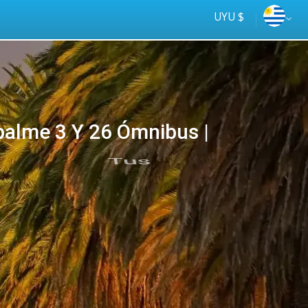
UYU $
alme 3 Y 26 Ómnibus |
Tus
online
ómnibus