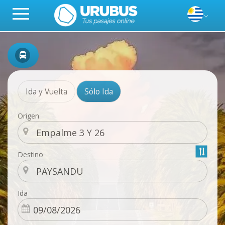
Ida y Vuelta
Sólo Ida
Origen
Destino
Ida