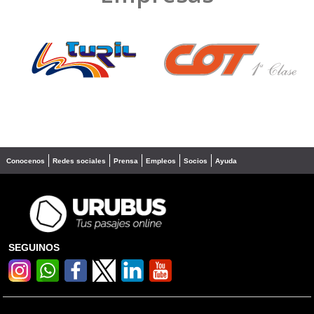
❮
❯
Conocenos
Redes sociales
Prensa
Empleos
Socios
Ayuda
SEGUINOS