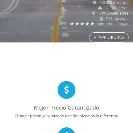
450.000 Horarios
12.300 Líneas
1.300 Localidades
70 Empresas
1.230
opiniones Google
APP URUBUS
Mejor Precio Garantizado
El mejor precio garantizado o te devolvemos la diferencia