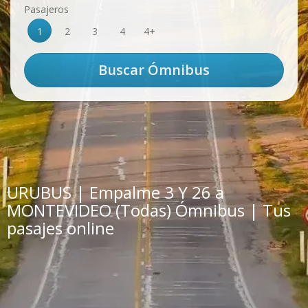
Pasajeros
1
2
3
4
4+
URUBUS | Empalme 3 Y 26 a
MONTEVIDEO (Todas) Ómnibus | Tus
pasajes online