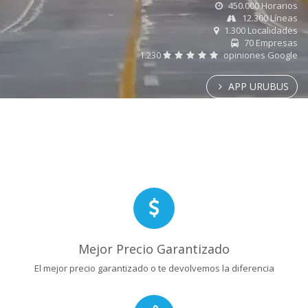
450.000 Horarios
12.300 Líneas
1.300 Localidades
70 Empresas
1.230
opiniones Google
APP URUBUS
Mejor Precio Garantizado
El mejor precio garantizado o te devolvemos la diferencia