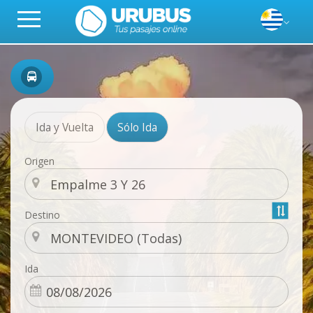
Ida y Vuelta
Sólo Ida
Origen
Destino
Ida