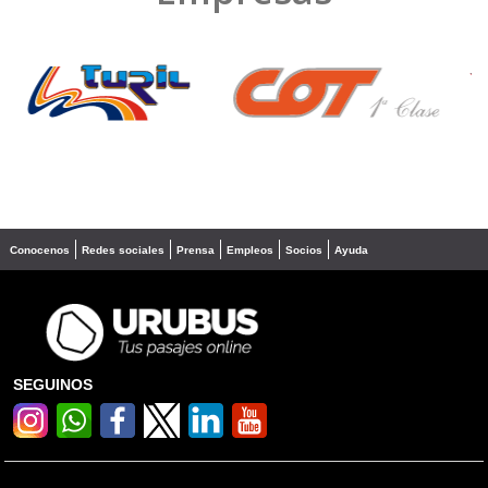
❮
❯
Conocenos
Redes sociales
Prensa
Empleos
Socios
Ayuda
SEGUINOS