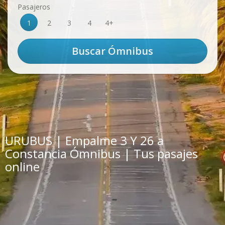
Pasajeros
1
2
3
4
4+
URUBUS | Empalme 3 Y 26 a
Constancia Ómnibus | Tus pasajes
online