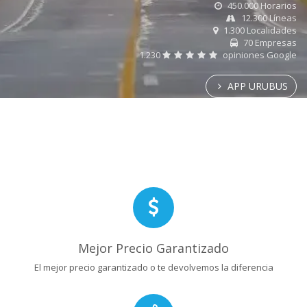
450.000 Horarios
12.300 Líneas
1.300 Localidades
70 Empresas
1.230
opiniones Google
APP URUBUS
Mejor Precio Garantizado
El mejor precio garantizado o te devolvemos la diferencia