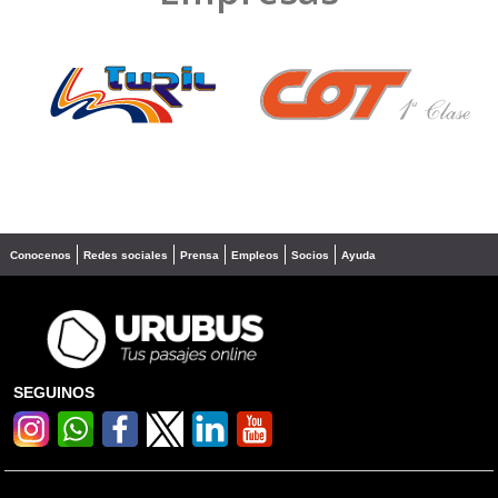
❮
❯
Conocenos
Redes sociales
Prensa
Empleos
Socios
Ayuda
SEGUINOS