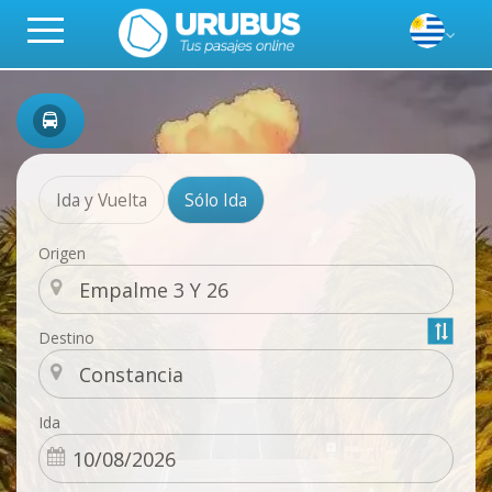
Ida y Vuelta
Sólo Ida
Origen
Destino
Ida