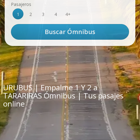
Pasajeros
1
2
3
4
4+
URUBUS | Empalme 1 Y 2 a
TARARIRAS Ómnibus | Tus pasajes
online