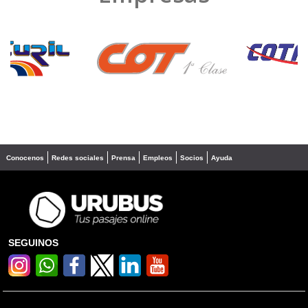
❮
❯
Conocenos
Redes sociales
Prensa
Empleos
Socios
Ayuda
SEGUINOS