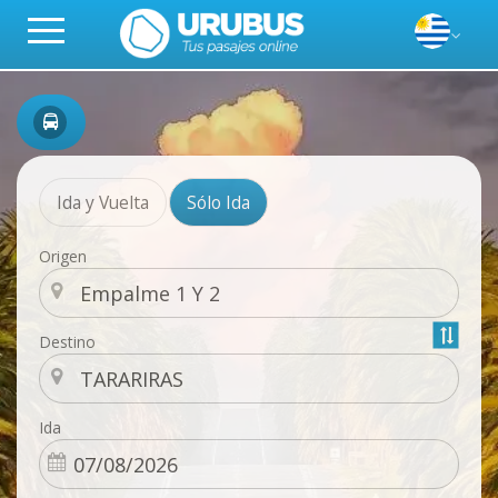
Ida y Vuelta
Sólo Ida
Origen
Destino
Ida