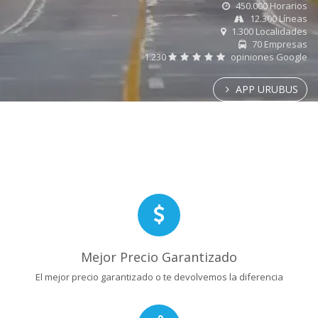
450.000 Horarios
12.300 Líneas
1.300 Localidades
70 Empresas
1.230
opiniones Google
APP URUBUS
Mejor Precio Garantizado
El mejor precio garantizado o te devolvemos la diferencia