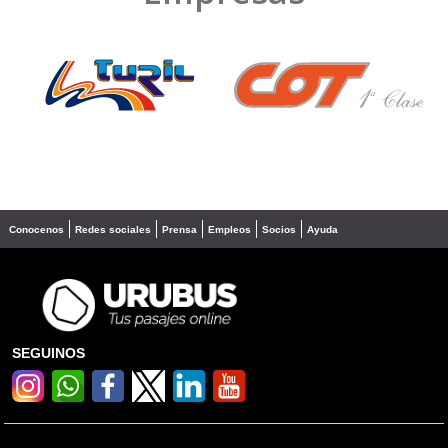
❮
❯
Conocenos
Redes sociales
Prensa
Empleos
Socios
Ayuda
SEGUINOS