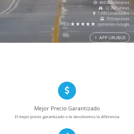
450.000 Horarios
12.300 Líneas
1.300 Localidades
70 Empresas
1.230
opiniones Google
APP URUBUS
Mejor Precio Garantizado
El mejor precio garantizado o te devolvemos la diferencia