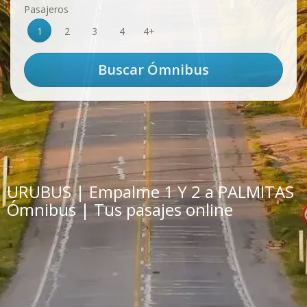
Pasajeros
1
2
3
4
4+
URUBUS | Empalme 1 Y 2 a PALMITAS
Ómnibus | Tus pasajes online