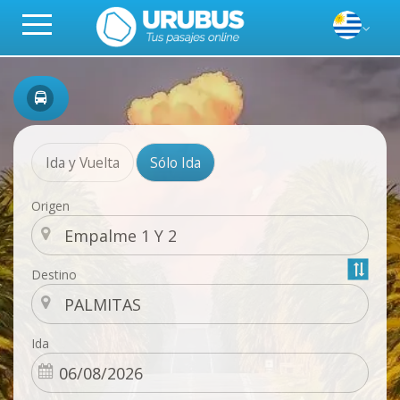
Ida y Vuelta
Sólo Ida
Origen
Destino
Ida