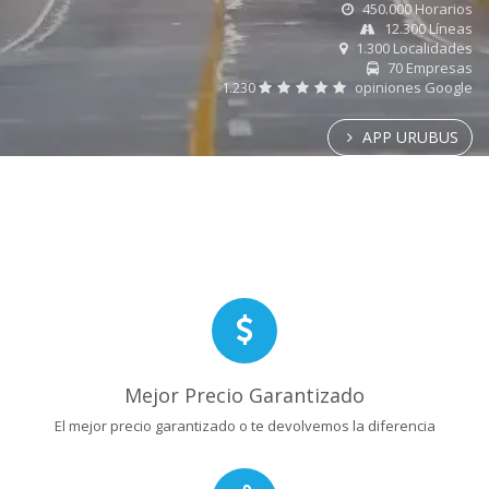
450.000 Horarios
12.300 Líneas
1.300 Localidades
70 Empresas
1.230
opiniones Google
APP URUBUS
Mejor Precio Garantizado
El mejor precio garantizado o te devolvemos la diferencia