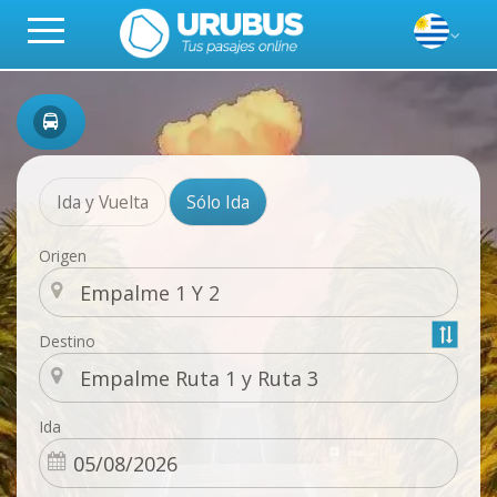
Ida y Vuelta
Sólo Ida
Origen
Destino
Ida