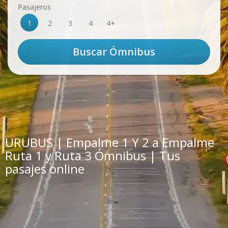
Pasajeros
1
2
3
4
4+
URUBUS | Empalme 1 Y 2 a Empalme
Ruta 1 y Ruta 3 Ómnibus | Tus
pasajes online