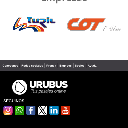
❮
❯
Conocenos
Redes sociales
Prensa
Empleos
Socios
Ayuda
SEGUINOS