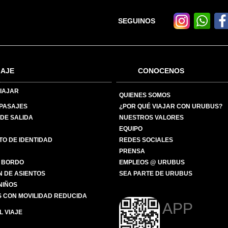
SEGUINOS
IAJE
CONOCENOS
IAJAR
QUIENES SOMOS
 PASAJES
¿POR QUÉ VIAJAR CON URUBUS?
DE SALIDA
NUESTROS VALORES
EQUIPO
O DE IDENTIDAD
REDES SOCIALES
PRENSA
 BORDO
EMPLEOS @ URUBUS
N DE ASIENTOS
SEA PARTE DE URUBUS
 NIÑOS
 CON MOVILIDAD REDUCIDA
APP
 VIAJE