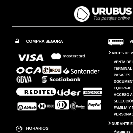
COMPRA SEGURA
V
ANTES DE V
VENTA DE
TERMINAL 
PASAJES
DOCUMENT
EQUIPAJE
ACCESO A
SELECCIÓ
FAMILIA Y
PERSONAS
DURANTE EL
HORARIOS
ÓMNIBUS