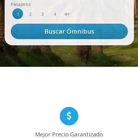
Pasajeros
1
2
3
4
4+
Mejor Precio Garantizado