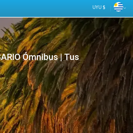
UYU $
ARIO Ómnibus | Tus
Tus
online
ómnibus