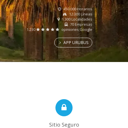
450.000 Horarios
12.300 Líneas
1.300 Localidades
70 Empresas
1.230
opiniones Google
APP URUBUS
Sitio Seguro