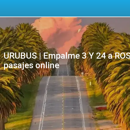
URUBUS | Empalme 3 Y 24 a ROS
pasajes online