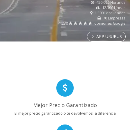
450.000 Horarios
12.300 Líneas
1.300 Localidades
70 Empresas
1.230
opiniones Google
APP URUBUS
Mejor Precio Garantizado
El mejor precio garantizado o te devolvemos la diferencia