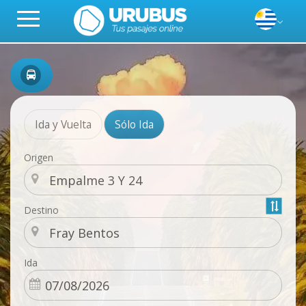
Ida y Vuelta
Sólo Ida
Origen
Destino
Ida