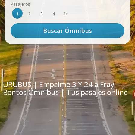
Pasajeros
1
2
3
4
4+
URUBUS | Empalme 3 Y 24 a Fray
Bentos Ómnibus | Tus pasajes online