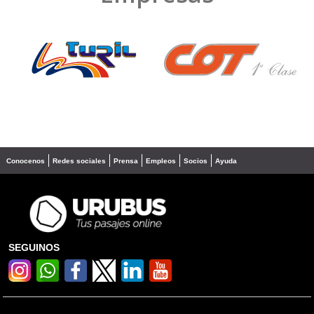
❮
❯
Conocenos
Redes sociales
Prensa
Empleos
Socios
Ayuda
SEGUINOS