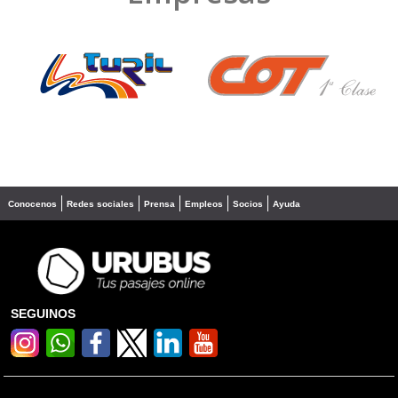
❮
❯
Conocenos
Redes sociales
Prensa
Empleos
Socios
Ayuda
SEGUINOS