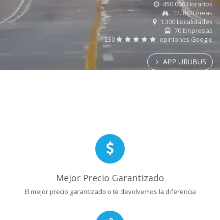
450.000 Horarios
12.300 Líneas
1.300 Localidades
70 Empresas
1.230
opiniones Google
APP URUBUS
Mejor Precio Garantizado
El mejor precio garantizado o te devolvemos la diferencia