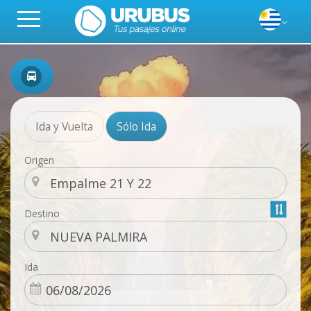
Ida y Vuelta
Sólo Ida
Origen
Destino
Ida