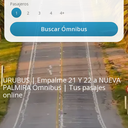
Pasajeros
1
2
3
4
4+
URUBUS | Empalme 21 Y 22 a NUEVA
PALMIRA Ómnibus | Tus pasajes
online