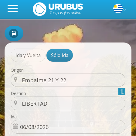
Ida y Vuelta
Sólo Ida
Origen
Destino
Ida