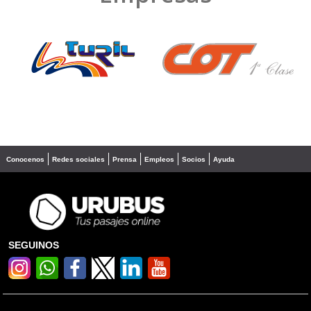
❮
❯
Conocenos
Redes sociales
Prensa
Empleos
Socios
Ayuda
SEGUINOS