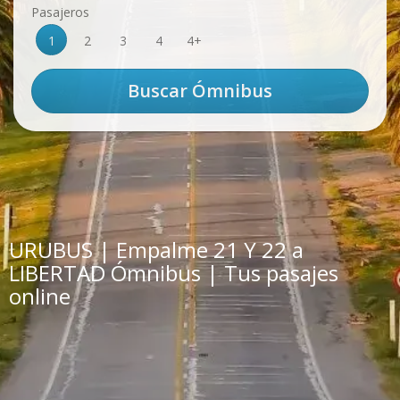
Pasajeros
1
2
3
4
4+
URUBUS | Empalme 21 Y 22 a
LIBERTAD Ómnibus | Tus pasajes
online