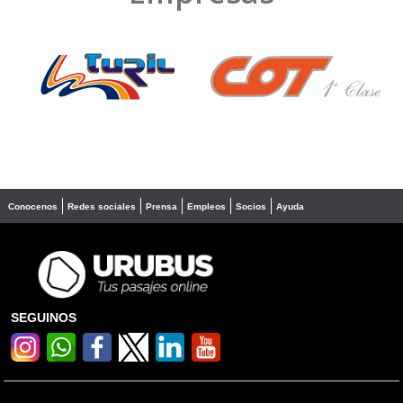
❮
❯
Conocenos
Redes sociales
Prensa
Empleos
Socios
Ayuda
SEGUINOS