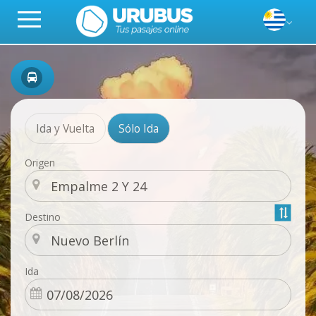
Ida y Vuelta
Sólo Ida
Origen
Destino
Ida