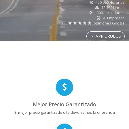
450.000 Horarios
12.300 Líneas
1.300 Localidades
70 Empresas
1.230
opiniones Google
APP URUBUS
Mejor Precio Garantizado
El mejor precio garantizado o te devolvemos la diferencia