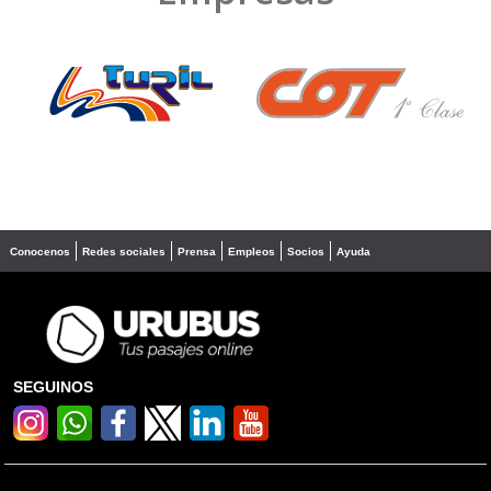
❮
❯
Conocenos
Redes sociales
Prensa
Empleos
Socios
Ayuda
SEGUINOS