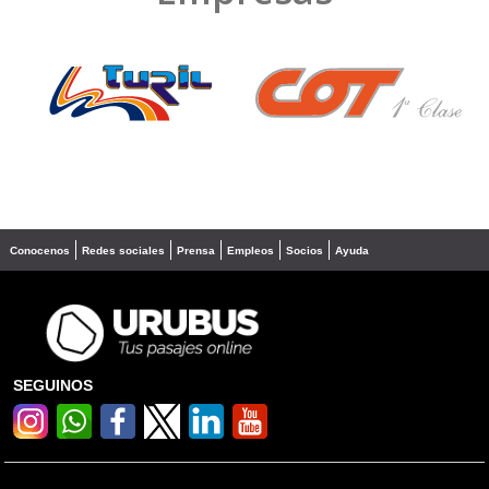
❮
❯
Conocenos
Redes sociales
Prensa
Empleos
Socios
Ayuda
SEGUINOS