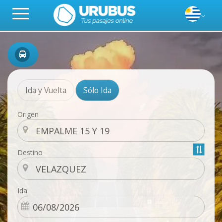
Ida y Vuelta
Sólo Ida
Origen
Destino
Ida