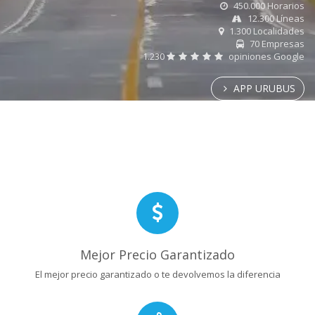
450.000 Horarios
12.300 Líneas
1.300 Localidades
70 Empresas
1.230
opiniones Google
APP URUBUS
Mejor Precio Garantizado
El mejor precio garantizado o te devolvemos la diferencia