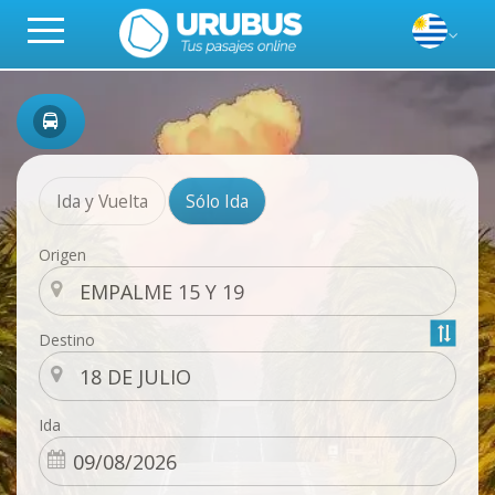
Ida y Vuelta
Sólo Ida
Origen
Destino
Ida