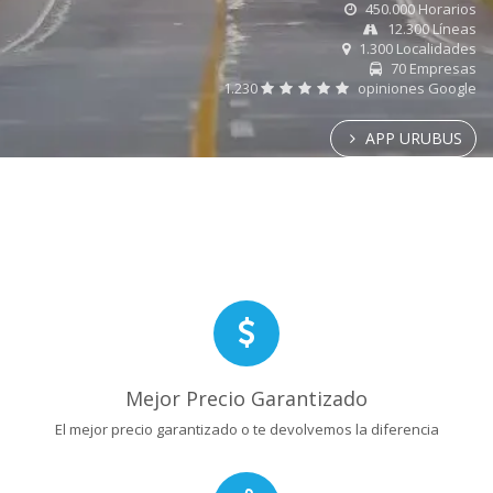
450.000 Horarios
12.300 Líneas
1.300 Localidades
70 Empresas
1.230
opiniones Google
APP URUBUS
Mejor Precio Garantizado
El mejor precio garantizado o te devolvemos la diferencia