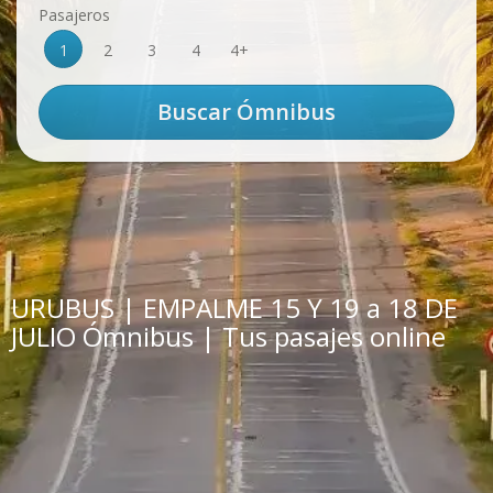
Pasajeros
1
2
3
4
4+
URUBUS | EMPALME 15 Y 19 a 18 DE
JULIO Ómnibus | Tus pasajes online