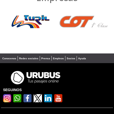
❮
❯
Conocenos
Redes sociales
Prensa
Empleos
Socios
Ayuda
SEGUINOS