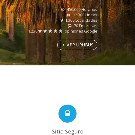
450.000 Horarios
12.300 Líneas
1.300 Localidades
70 Empresas
1.230
opiniones Google
APP URUBUS
Sitio Seguro