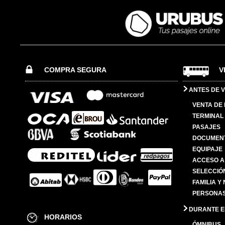
COMPRA SEGURA
V
ANTES DE V
VENTA DE
TERMINAL 
PASAJES
DOCUMENT
EQUIPAJE
ACCESO A
SELECCIÓ
FAMILIA Y
PERSONAS
DURANTE EL
HORARIOS
ÓMNIBUS