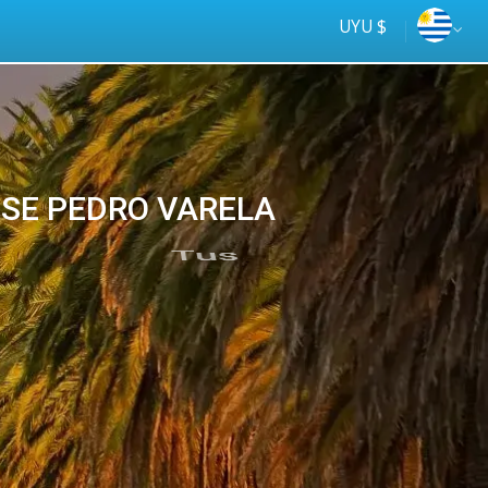
UYU $
JOSE PEDRO VARELA
Tus
online
ómnibus