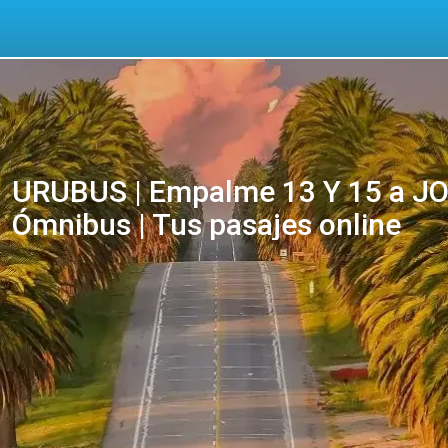
URUBUS | Empalme 13 Y 15 a 
Ómnibus | Tus pasajes online