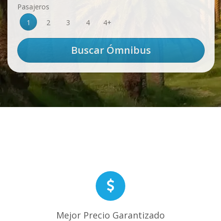
Pasajeros
1
2
3
4
4+
Mejor Precio Garantizado