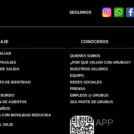
SEGUINOS
IAJE
CONOCENOS
IAJAR
QUIENES SOMOS
 PASAJES
¿POR QUÉ VIAJAR CON URUBUS?
DE SALIDA
NUESTROS VALORES
EQUIPO
O DE IDENTIDAD
REDES SOCIALES
PRENSA
 BORDO
EMPLEOS @ URUBUS
N DE ASIENTOS
SEA PARTE DE URUBUS
 NIÑOS
 CON MOVILIDAD REDUCIDA
APP
 VIAJE