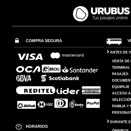
COMPRA SEGURA
V
ANTES DE V
VENTA DE
TERMINAL 
PASAJES
DOCUMENT
EQUIPAJE
ACCESO A
SELECCIÓ
FAMILIA Y
PERSONAS
DURANTE EL
HORARIOS
ÓMNIBUS