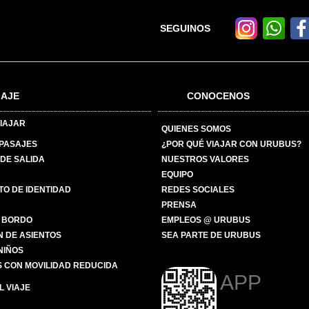
SEGUINOS
IAJE
CONOCENOS
IAJAR
QUIENES SOMOS
 PASAJES
¿POR QUÉ VIAJAR CON URUBUS?
DE SALIDA
NUESTROS VALORES
EQUIPO
O DE IDENTIDAD
REDES SOCIALES
PRENSA
 BORDO
EMPLEOS @ URUBUS
N DE ASIENTOS
SEA PARTE DE URUBUS
 NIÑOS
 CON MOVILIDAD REDUCIDA
APP
 VIAJE