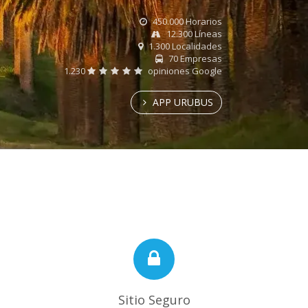
450.000 Horarios
12.300 Líneas
1.300 Localidades
70 Empresas
1.230
opiniones Google
APP URUBUS
Sitio Seguro