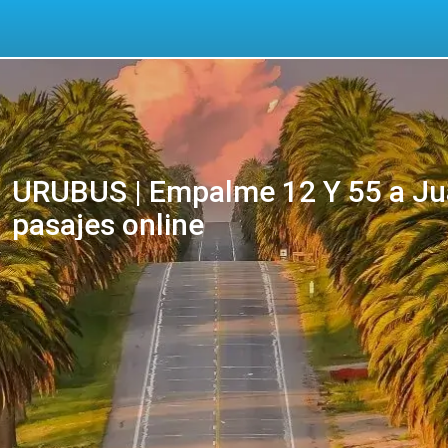
URUBUS | Empalme 12 Y 55 a Jua
pasajes online