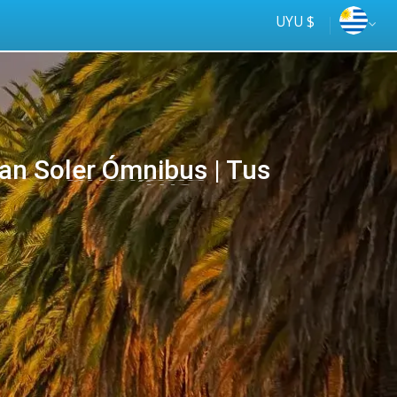
UYU $
n Soler Ómnibus | Tus
Tus
online
ómnibus