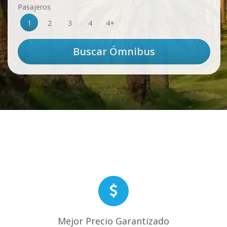
Pasajeros
1
2
3
4
4+
Mejor Precio Garantizado