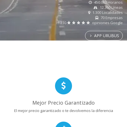
450.000 Horarios
12.300 Líneas
1.300 Localidades
70 Empresas
1.230
opiniones Google
APP URUBUS
Mejor Precio Garantizado
El mejor precio garantizado o te devolvemos la diferencia