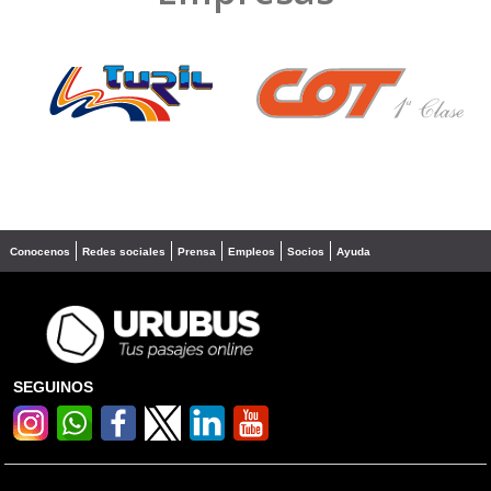
❮
❯
Conocenos
Redes sociales
Prensa
Empleos
Socios
Ayuda
SEGUINOS