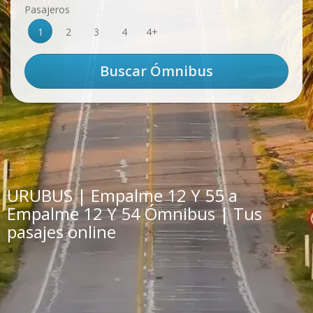
Pasajeros
1
2
3
4
4+
URUBUS | Empalme 12 Y 55 a
Empalme 12 Y 54 Ómnibus | Tus
pasajes online