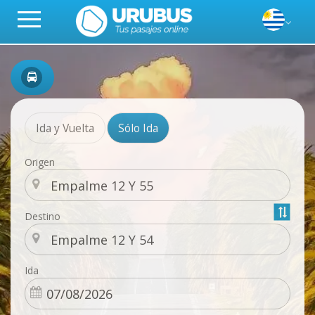
Ida y Vuelta
Sólo Ida
Origen
Destino
Ida