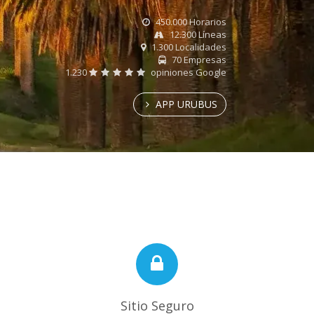
450.000 Horarios
12.300 Líneas
1.300 Localidades
70 Empresas
1.230
opiniones Google
APP URUBUS
Sitio Seguro