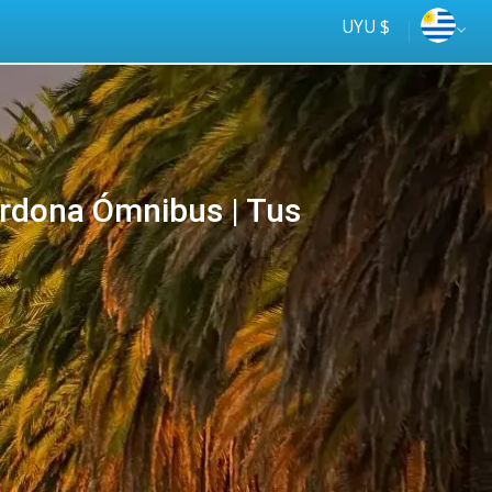
UYU $
rdona Ómnibus | Tus
Tus
online
ómnibus