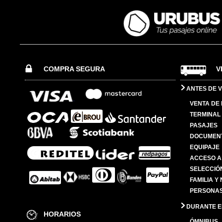
COMPRA SEGURA
V
ANTES DE V
VENTA DE
TERMINAL 
PASAJES
DOCUMENT
EQUIPAJE
ACCESO A
SELECCIÓ
FAMILIA Y
PERSONAS
DURANTE EL
HORARIOS
ÓMNIBUS