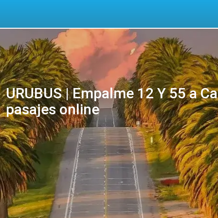
URUBUS | Empalme 12 Y 55 a Ca
pasajes online