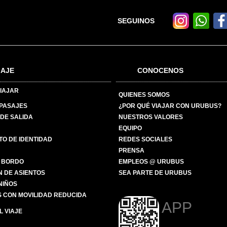
SEGUINOS
IAJE
CONOCENOS
IAJAR
QUIENES SOMOS
 PASAJES
¿POR QUÉ VIAJAR CON URUBUS?
DE SALIDA
NUESTROS VALORES
EQUIPO
O DE IDENTIDAD
REDES SOCIALES
PRENSA
 BORDO
EMPLEOS @ URUBUS
N DE ASIENTOS
SEA PARTE DE URUBUS
 NIÑOS
 CON MOVILIDAD REDUCIDA
APP
 VIAJE