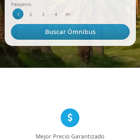
Pasajeros
1
2
3
4
4+
Mejor Precio Garantizado